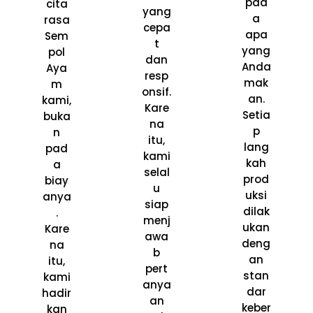
pad
cita
yang
a
rasa
cepa
apa
Sem
t
yang
pol
dan
Anda
Aya
resp
mak
m
onsif.
an.
kami,
Kare
Setia
buka
na
p
n
itu,
lang
pad
kami
kah
a
selal
prod
biay
u
uksi
anya
siap
dilak
.
menj
ukan
Kare
awa
deng
na
b
an
itu,
pert
stan
kami
anya
dar
hadir
an
keber
kan