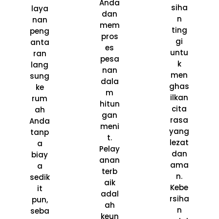
Anda
siha
laya
dan
n
nan
mem
ting
peng
pros
gi
anta
es
untu
ran
pesa
k
lang
nan
men
sung
dala
ghas
ke
m
ilkan
rum
hitun
cita
ah
gan
rasa
Anda
meni
yang
tanp
t.
lezat
a
Pelay
dan
biay
anan
ama
a
terb
n.
sedik
aik
Kebe
it
adal
rsiha
pun,
ah
n
seba
keun