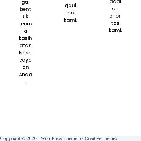
adal
gai
ggul
ah
bent
an
priori
uk
kami.
tas
terim
kami.
a
kasih
atas
keper
caya
an
Anda
.
Copyright © 2026 - WordPress Theme by
CreativeThemes