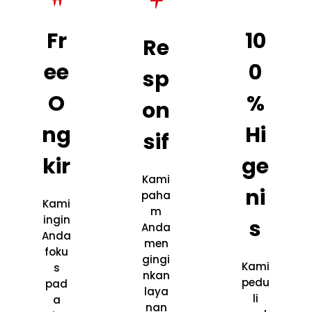
Fr
10
Re
ee
0
sp
O
%
on
ng
Hi
sif
kir
ge
Kami
ni
paha
Kami
m
ingin
s
Anda
Anda
men
foku
gingi
Kami
s
nkan
pedu
pad
laya
li
a
nan